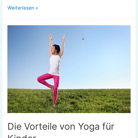
Beispielmenüs
Weiterlesen »
für
eine
1.700-
Kalorien-
Diät
Die Vorteile von Yoga für