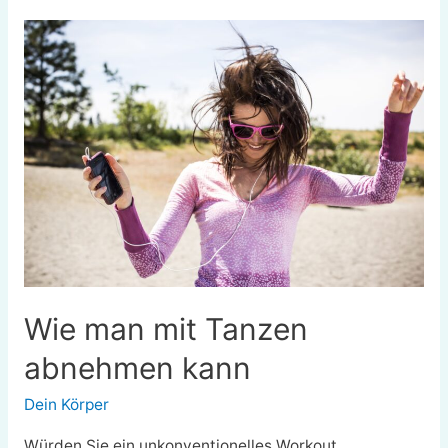
der
Verwendung
des
BMI
zur
Messung
der
Gesundheit
Wie man mit Tanzen
abnehmen kann
Dein Körper
Würden Sie ein unkonventionelles Workout