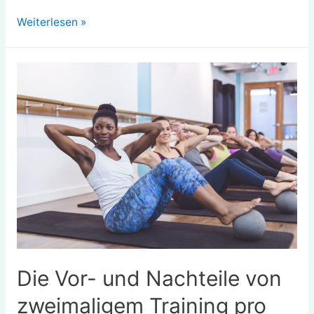
Berechnung
Weiterlesen »
der
Anzahl
von
Kohlenhydraten,
die
Sie
jeden
Tag
benötigen
Die Vor- und Nachteile von
zweimaligem Training pro