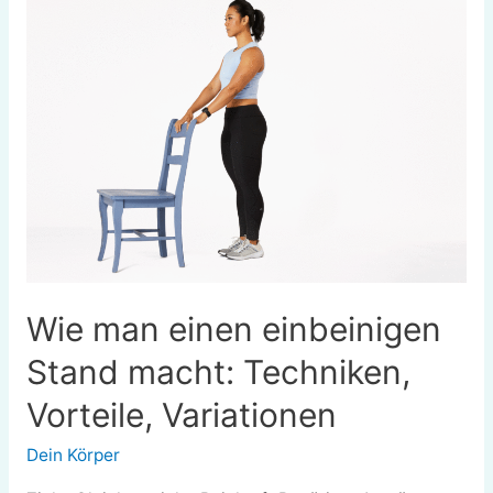
Nachteile
von
zweimaligem
Training
pro
Tag
Wie man einen einbeinigen
Stand macht: Techniken,
Vorteile, Variationen
Dein Körper