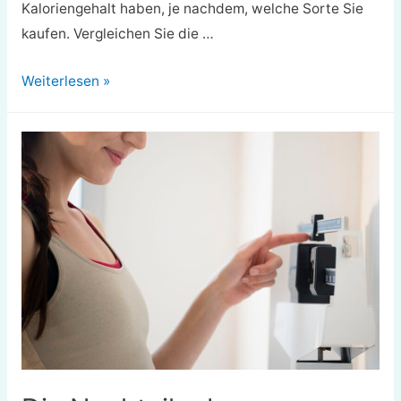
Kaloriengehalt haben, je nachdem, welche Sorte Sie
kaufen. Vergleichen Sie die …
Joghurt
Weiterlesen »
Kalorien,
Nährwertangaben
und
gesundheitliche
Vorteile