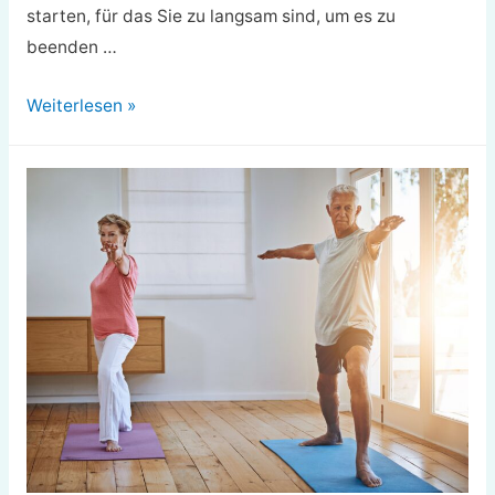
starten, für das Sie zu langsam sind, um es zu
beenden …
10
Weiterlesen »
schlimmste
Fehler
beim
Marathonlaufen,
die
es
zu
vermeiden
gilt