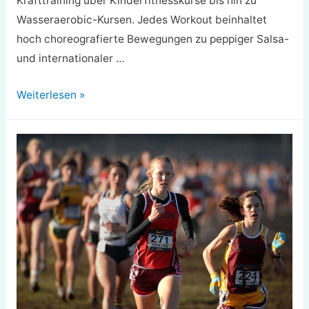
Krafttraining über Kinderfitnesskurse bis hin zu
Wasseraerobic-Kursen. Jedes Workout beinhaltet
hoch choreografierte Bewegungen zu peppiger Salsa-
und internationaler …
Zumba:
Weiterlesen »
Pro,
Kontra,
und
wie
es
funktioniert