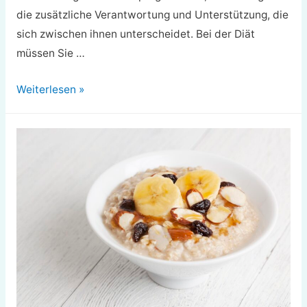
die zusätzliche Verantwortung und Unterstützung, die
sich zwischen ihnen unterscheidet. Bei der Diät
müssen Sie …
Weight
Weiterlesen »
Watchers:
Was
man
essen
sollte,
Kochtipps
und
Modifikationen