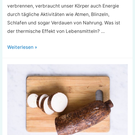
verbrennen, verbraucht unser Körper auch Energie
durch tägliche Aktivitäten wie Atmen, Blinzeln,
Schlafen und sogar Verdauen von Nahrung. Was ist
der thermische Effekt von Lebensmitteln? …
So
Weiterlesen »
berechnen
Sie
die
thermische
Wirkung
von
Lebensmitteln