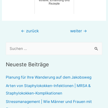
Vorteile, Ernährung und
Rezepte
Beitragsnavigation
←
zurück
weiter
→
S
u
c
Neueste Beiträge
h
e
Planung für Ihre Wanderung auf dem Jakobsweg
n
Arten von Staphylokokken-Infektionen | MRSA &
n
Staphylokokken-Komplikationen
a
Stressmanagement | Wie Männer und Frauen mit
c