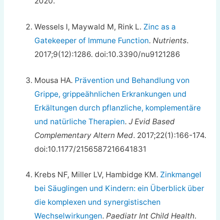
2020.
Wessels I, Maywald M, Rink L.
Zinc as a
Gatekeeper of Immune Function
.
Nutrients
.
2017;9(12):1286. doi:10.3390/nu9121286
Mousa HA.
Prävention und Behandlung von
Grippe, grippeähnlichen Erkrankungen und
Erkältungen durch pflanzliche, komplementäre
und natürliche Therapien
.
J Evid Based
Complementary Altern Med
. 2017;22(1):166-174.
doi:10.1177/2156587216641831
Krebs NF, Miller LV, Hambidge KM.
Zinkmangel
bei Säuglingen und Kindern: ein Überblick über
die komplexen und synergistischen
Wechselwirkungen
.
Paediatr Int Child Health
.