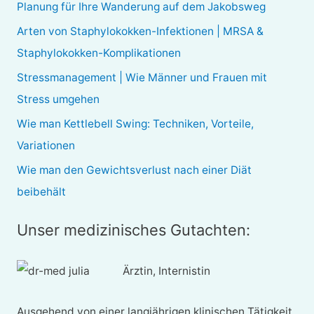
e
Planung für Ihre Wanderung auf dem Jakobsweg
n
Arten von Staphylokokken-Infektionen | MRSA &
n
Staphylokokken-Komplikationen
a
Stressmanagement | Wie Männer und Frauen mit
c
Stress umgehen
h
Wie man Kettlebell Swing: Techniken, Vorteile,
:
Variationen
Wie man den Gewichtsverlust nach einer Diät
beibehält
Unser medizinisches Gutachten:
Ärztin, Internistin
Ausgehend von einer langjährigen klinischen Tätigkeit