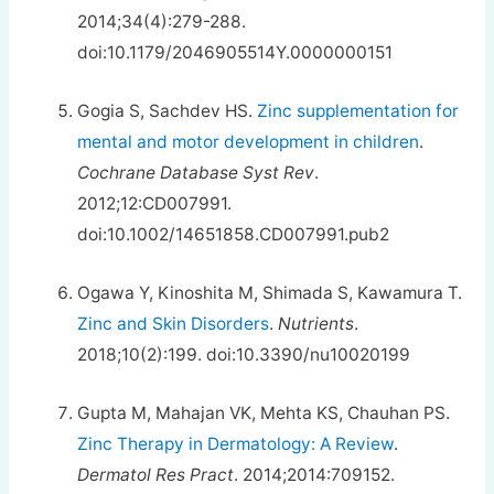
2014;34(4):279-288.
doi:10.1179/2046905514Y.0000000151
Gogia S, Sachdev HS.
Zinc supplementation for
mental and motor development in children
.
Cochrane Database Syst Rev
.
2012;12:CD007991.
doi:10.1002/14651858.CD007991.pub2
Ogawa Y, Kinoshita M, Shimada S, Kawamura T.
Zinc and Skin Disorders
.
Nutrients
.
2018;10(2):199. doi:10.3390/nu10020199
Gupta M, Mahajan VK, Mehta KS, Chauhan PS.
Zinc Therapy in Dermatology: A Review
.
Dermatol Res Pract
. 2014;2014:709152.