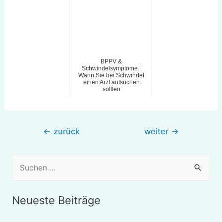
BPPV &
Schwindelsymptome |
Wann Sie bei Schwindel
einen Arzt aufsuchen
sollten
Beitragsnavigation
←
zurück
weiter
→
S
u
c
Neueste Beiträge
h