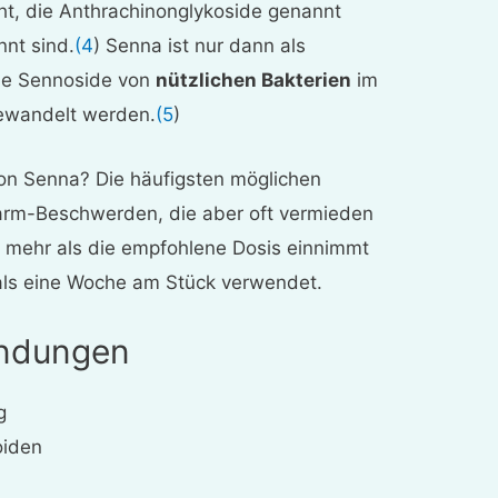
t, die Anthrachinonglykoside genannt
nt sind.
(4
) Senna ist nur dann als
ine Sennoside von
nützlichen Bakterien
im
ewandelt werden.
(5
)
on Senna? Die häufigsten möglichen
rm-Beschwerden, die aber oft vermieden
mehr als die empfohlene Dosis einnimmt
als eine Woche am Stück verwendet.
endungen
g
oiden