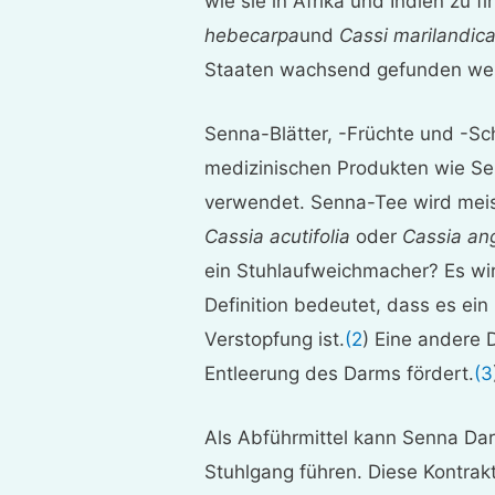
wie sie in Afrika und Indien zu f
hebecarpa
und
Cassi marilandica
Staaten wachsend gefunden we
Senna-Blätter, -Früchte und -Sc
medizinischen Produkten wie S
verwendet. Senna-Tee wird mei
Cassia acutifolia
oder
Cassia ang
ein Stuhlaufweichmacher? Es wir
Definition bedeutet, dass es ei
Verstopfung ist.
(2
) Eine andere D
Entleerung des Darms fördert.
(3
Als Abführmittel kann Senna Da
Stuhlgang führen. Diese Kontra