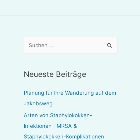
S
u
c
Neueste Beiträge
h
e
Planung für Ihre Wanderung auf dem
n
Jakobsweg
n
Arten von Staphylokokken-
a
Infektionen | MRSA &
c
Staphylokokken-Komplikationen
h