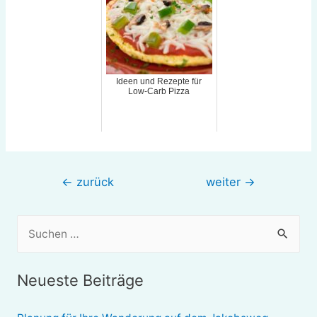
Ideen und Rezepte für
Low-Carb Pizza
Beitragsnavigation
←
zurück
weiter
→
S
u
c
Neueste Beiträge
h
e