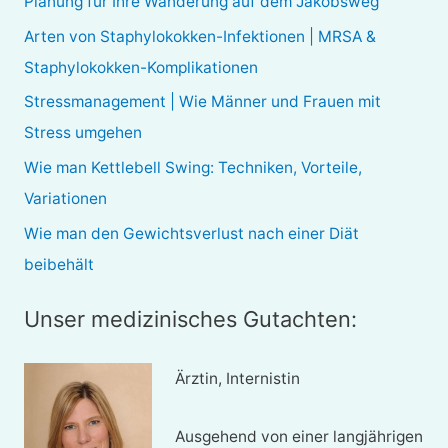
Planung für Ihre Wanderung auf dem Jakobsweg
n
Arten von Staphylokokken-Infektionen | MRSA &
n
Staphylokokken-Komplikationen
a
Stressmanagement | Wie Männer und Frauen mit
c
Stress umgehen
h
Wie man Kettlebell Swing: Techniken, Vorteile,
:
Variationen
Wie man den Gewichtsverlust nach einer Diät
beibehält
Unser medizinisches Gutachten:
Ärztin, Internistin
Ausgehend von einer langjährigen