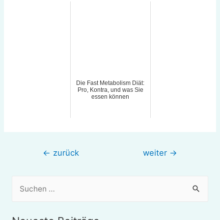
Die Fast Metabolism Diät:
Pro, Kontra, und was Sie
essen können
Beitragsnavigation
←
zurück
weiter
→
S
u
c