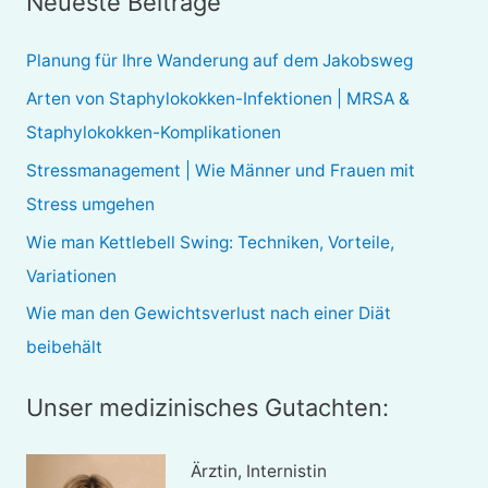
Neueste Beiträge
h
e
Planung für Ihre Wanderung auf dem Jakobsweg
n
Arten von Staphylokokken-Infektionen | MRSA &
n
Staphylokokken-Komplikationen
a
Stressmanagement | Wie Männer und Frauen mit
c
Stress umgehen
h
Wie man Kettlebell Swing: Techniken, Vorteile,
:
Variationen
Wie man den Gewichtsverlust nach einer Diät
beibehält
Unser medizinisches Gutachten:
Ärztin, Internistin