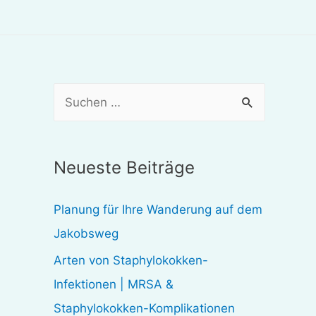
S
u
c
Neueste Beiträge
h
e
Planung für Ihre Wanderung auf dem
n
Jakobsweg
n
Arten von Staphylokokken-
a
Infektionen | MRSA &
c
Staphylokokken-Komplikationen
h