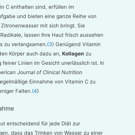
min C enthalten sind, erfüllen im
ufgabe und bieten eine ganze Reihe von
s Zitronenwasser mit sich bringt. Sie
adikale, lassen Ihre Haut frisch aussehen
ss zu verlangsamen.
(3
) Genügend Vitamin
den Körper auch dazu an,
Kollagen
zu
feiner Linien im Gesicht unerlässlich ist. In
rican Journal of Clinical Nutrition
e regelmäßige Einnahme von Vitamin C zu
niger Falten.
(4
)
nahme
lut entscheidend für jede Diät zur
igen, dass das Trinken von Wasser zu einer