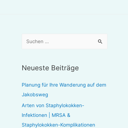
S
u
c
Neueste Beiträge
h
e
Planung für Ihre Wanderung auf dem
n
Jakobsweg
n
Arten von Staphylokokken-
a
Infektionen | MRSA &
c
Staphylokokken-Komplikationen
h