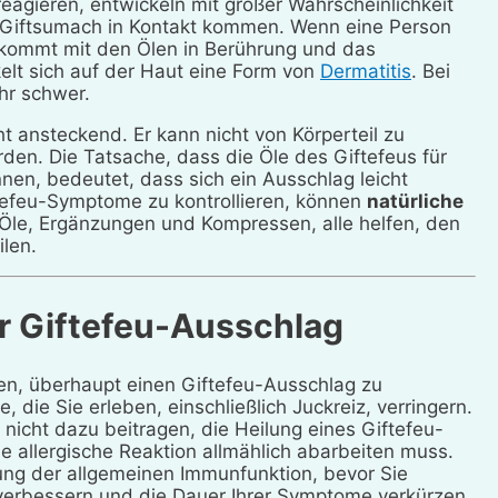
reagieren, entwickeln mit großer Wahrscheinlichkeit
r Giftsumach in Kontakt kommen. Wenn eine Person
aut kommt mit den Ölen in Berührung und das
elt sich auf der Haut eine Form von
Dermatitis
. Bei
hr schwer.
ht ansteckend. Er kann nicht von Körperteil zu
en. Die Tatsache, dass die Öle des Giftefeus für
nen, bedeutet, dass sich ein Ausschlag leicht
tefeu-Symptome zu kontrollieren, können
natürliche
er Öle, Ergänzungen und Kompressen, alle helfen, den
ilen.
r Giftefeu-Ausschlag
n, überhaupt einen Giftefeu-Ausschlag zu
 die Sie erleben, einschließlich Juckreiz, verringern.
nicht dazu beitragen, die Heilung eines Giftefeu-
 allergische Reaktion allmählich abarbeiten muss.
kung der allgemeinen Immunfunktion, bevor Sie
 verbessern und die Dauer Ihrer Symptome verkürzen