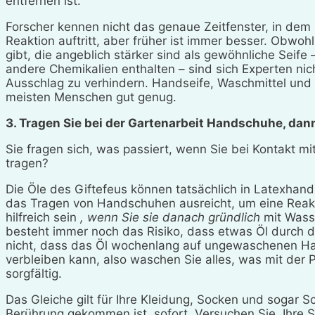
entfernen ist.
Forscher kennen nicht das genaue Zeitfenster, in de
Reaktion auftritt, aber früher ist immer besser. Obwo
gibt, die angeblich stärker sind als gewöhnliche Seife –
andere Chemikalien enthalten – sind sich Experten nich
Ausschlag zu verhindern. Handseife, Waschmittel und K
meisten Menschen gut genug.
3. Tragen Sie bei der Gartenarbeit Handschuhe, dan
Sie fragen sich, was passiert, wenn Sie bei Kontakt
tragen?
Die Öle des Giftefeus können tatsächlich in Latexha
das Tragen von Handschuhen ausreicht, um eine Reak
hilfreich sein
, wenn Sie sie danach gründlich
mit Wasse
besteht immer noch das Risiko, dass etwas Öl durch d
nicht, dass das Öl wochenlang auf ungewaschenen 
verbleiben kann, also waschen Sie alles, was mit der
sorgfältig.
Das Gleiche gilt für Ihre Kleidung, Socken und sogar S
Berührung gekommen ist, sofort. Versuchen Sie, Ihre S