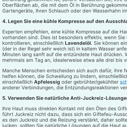
Oberflächen ab, die mit dem Öl in Berührung gekommen 
Gartengeräte, Ihren Schlauch oder den Wasserhahn 
4. Legen Sie eine kühle Kompresse auf den Ausschl
Experten empfehlen, eine kühle Kompresse auf die H
vorhanden sind. Dies ist besonders effektiv, wenn Sie 
kontrollieren, einschließlich
Lavendelöl
. Sie können ei
(der in der Regel sehr weich ist) in kaltem Wasser an
Minuten lang sanft auf die entzündete Haut drücken. 
mehrmals am Tag an, idealerweise etwa alle drei bis v
Manche Menschen entscheiden sich auch dafür, ihre f
helfen können, die Schwellung zu lindern, einschließl
einschließlich
Apfelessig
oder gebrühter/gekühlter
sc
anderer Verbindungen, die Entzündungsreaktionen verr
5. Verwenden Sie natürliche Anti-Juckreiz-Lösunge
Ihre Haut muss direkten Kontakt mit den Ölen des Gif
führt Juckreiz nicht dazu, dass sich ein Giftefeu-Aussc
es den Juckreiz und die Reizung verstärkt, daher sollt
jucken, sollten Sie natürliche Lösungen auf die Haut a