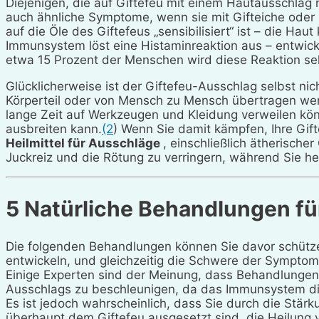
Diejenigen, die auf Giftefeu mit einem Hautausschlag 
auch ähnliche Symptome, wenn sie mit Gifteiche ode
auf die Öle des Giftefeus „sensibilisiert“ ist – die H
Immunsystem löst eine Histaminreaktion aus – entwick
etwa 15 Prozent der Menschen wird diese Reaktion se
Glücklicherweise ist der Giftefeu-Ausschlag selbst nic
Körperteil oder von Mensch zu Mensch übertragen werd
lange Zeit auf Werkzeugen und Kleidung verweilen kön
ausbreiten kann.
(2
) Wenn Sie damit kämpfen, Ihre Gif
Heilmittel für Ausschläge
, einschließlich ätherisch
Juckreiz und die Rötung zu verringern, während Sie he
5 Natürliche Behandlungen fü
Die folgenden Behandlungen können Sie davor schütze
entwickeln, und gleichzeitig die Schwere der Symptome,
Einige Experten sind der Meinung, dass Behandlungen 
Ausschlags zu beschleunigen, da das Immunsystem die
Es ist jedoch wahrscheinlich, dass Sie durch die Stär
überhaupt dem Giftefeu ausgesetzt sind, die Heilung