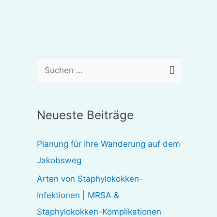
S
u
c
Neueste Beiträge
h
e
Planung für Ihre Wanderung auf dem
n
Jakobsweg
n
Arten von Staphylokokken-
a
Infektionen | MRSA &
c
Staphylokokken-Komplikationen
h