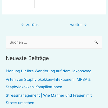
Beitragsnavigation
←
zurück
weiter
→
S
u
c
Neueste Beiträge
h
e
Planung für Ihre Wanderung auf dem Jakobsweg
n
Arten von Staphylokokken-Infektionen | MRSA &
n
Staphylokokken-Komplikationen
a
Stressmanagement | Wie Männer und Frauen mit
c
Stress umgehen
h