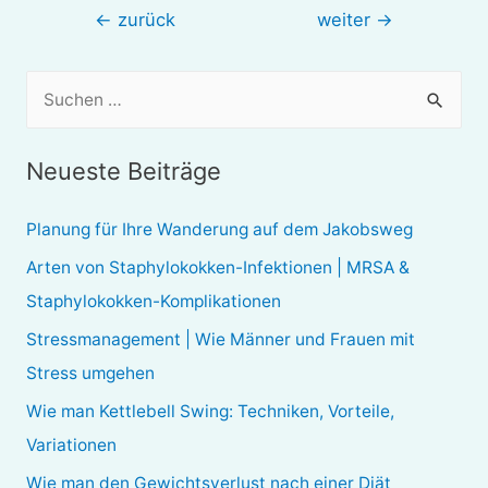
Beitragsnavigation
←
zurück
weiter
→
S
u
c
Neueste Beiträge
h
e
Planung für Ihre Wanderung auf dem Jakobsweg
n
Arten von Staphylokokken-Infektionen | MRSA &
n
Staphylokokken-Komplikationen
a
Stressmanagement | Wie Männer und Frauen mit
c
Stress umgehen
h
Wie man Kettlebell Swing: Techniken, Vorteile,
:
Variationen
Wie man den Gewichtsverlust nach einer Diät