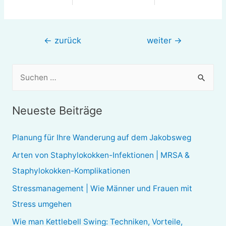
Beitragsnavigation
←
zurück
weiter
→
S
u
c
Neueste Beiträge
h
e
Planung für Ihre Wanderung auf dem Jakobsweg
n
Arten von Staphylokokken-Infektionen | MRSA &
n
Staphylokokken-Komplikationen
a
Stressmanagement | Wie Männer und Frauen mit
c
Stress umgehen
h
Wie man Kettlebell Swing: Techniken, Vorteile,