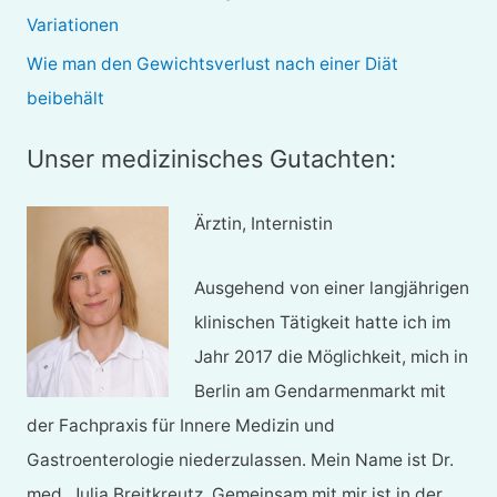
:
Variationen
Wie man den Gewichtsverlust nach einer Diät
beibehält
Unser medizinisches Gutachten:
Ärztin, Internistin
Ausgehend von einer langjährigen
klinischen Tätigkeit hatte ich im
Jahr 2017 die Möglichkeit, mich in
Berlin am Gendarmenmarkt mit
der Fachpraxis für Innere Medizin und
Gastroenterologie niederzulassen. Mein Name ist Dr.
med. Julia Breitkreutz. Gemeinsam mit mir ist in der