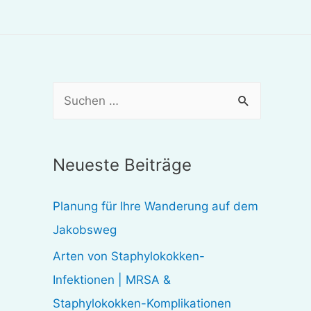
S
u
c
Neueste Beiträge
h
e
Planung für Ihre Wanderung auf dem
n
Jakobsweg
n
Arten von Staphylokokken-
a
Infektionen | MRSA &
c
Staphylokokken-Komplikationen
h