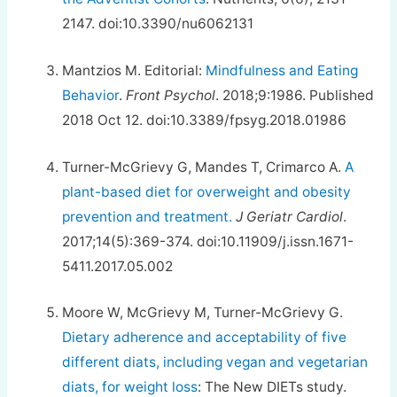
2147. doi:10.3390/nu6062131
Mantzios M. Editorial:
Mindfulness and Eating
Behavior
.
Front Psychol
. 2018;9:1986. Published
2018 Oct 12. doi:10.3389/fpsyg.2018.01986
Turner-McGrievy G, Mandes T, Crimarco A.
A
plant-based diet for overweight and obesity
prevention and treatment.
J Geriatr Cardiol
.
2017;14(5):369-374. doi:10.11909/j.issn.1671-
5411.2017.05.002
Moore W, McGrievy M, Turner-McGrievy G.
Dietary adherence and acceptability of five
different diats, including vegan and vegetarian
diats, for weight loss
: The New DIETs study.