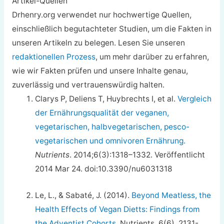
Artikel-Quellen
Drhenry.org verwendet nur hochwertige Quellen,
einschließlich begutachteter Studien, um die Fakten in
unseren Artikeln zu belegen. Lesen Sie unseren
redaktionellen Prozess
, um mehr darüber zu erfahren,
wie wir Fakten prüfen und unsere Inhalte genau,
zuverlässig und vertrauenswürdig halten.
Clarys P, Deliens T, Huybrechts I, et al.
Vergleich
der Ernährungsqualität der veganen,
vegetarischen, halbvegetarischen, pesco-
vegetarischen und omnivoren Ernährung.
Nutrients
. 2014;6(3):1318–1332. Veröffentlicht
2014 Mar 24. doi:10.3390/nu6031318
Le, L., & Sabaté, J. (2014).
Beyond Meatless, the
Health Effects of Vegan Dietts: Findings from
the Adventist Cohorts
. Nutrients, 6(6), 2131-