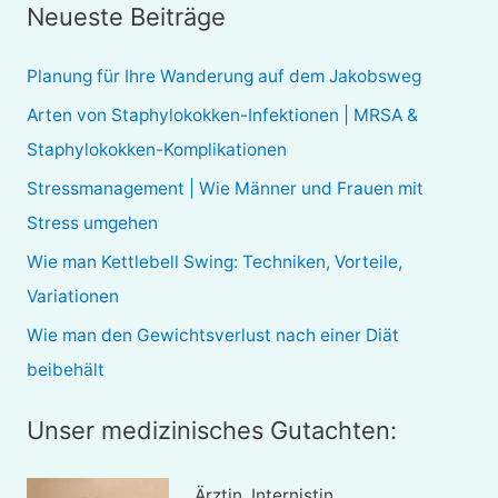
Neueste Beiträge
h
e
Planung für Ihre Wanderung auf dem Jakobsweg
n
Arten von Staphylokokken-Infektionen | MRSA &
n
Staphylokokken-Komplikationen
a
Stressmanagement | Wie Männer und Frauen mit
c
Stress umgehen
h
Wie man Kettlebell Swing: Techniken, Vorteile,
:
Variationen
Wie man den Gewichtsverlust nach einer Diät
beibehält
Unser medizinisches Gutachten:
Ärztin, Internistin