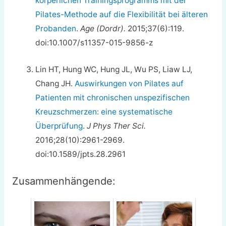
körperlichen Trainingsprogramms mit der
Pilates-Methode auf die Flexibilität bei älteren
Probanden
.
Age (Dordr).
2015;37(6):119.
doi:10.1007/s11357-015-9856-z
Lin HT, Hung WC, Hung JL, Wu PS, Liaw LJ,
Chang JH.
Auswirkungen von Pilates auf
Patienten mit chronischen unspezifischen
Kreuzschmerzen: eine systematische
Überprüfung
.
J Phys Ther Sci.
2016;28(10):2961-2969.
doi:10.1589/jpts.28.2961
Zusammenhängende: