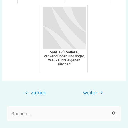
Vanille-Öl Vorteile,
Verwendungen und sogar,
wie Sie Ihre eigenen
machen
Beitragsnavigation
←
zurück
weiter
→
S
u
c