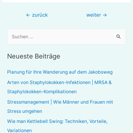
Beitragsnavigation
←
zurück
weiter
→
S
u
c
Neueste Beiträge
h
e
Planung für Ihre Wanderung auf dem Jakobsweg
n
Arten von Staphylokokken-Infektionen | MRSA &
n
Staphylokokken-Komplikationen
a
Stressmanagement | Wie Männer und Frauen mit
c
Stress umgehen
h
Wie man Kettlebell Swing: Techniken, Vorteile,
:
Variationen