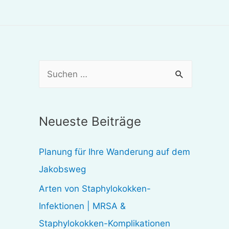
S
u
c
Neueste Beiträge
h
e
Planung für Ihre Wanderung auf dem
n
Jakobsweg
n
Arten von Staphylokokken-
a
Infektionen | MRSA &
c
Staphylokokken-Komplikationen
h