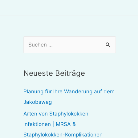
S
u
c
Neueste Beiträge
h
e
Planung für Ihre Wanderung auf dem
n
Jakobsweg
n
Arten von Staphylokokken-
a
Infektionen | MRSA &
c
Staphylokokken-Komplikationen
h