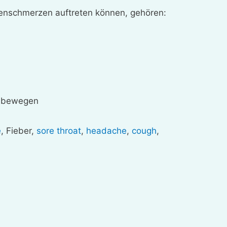
enschmerzen auftreten können, gehören:
u bewegen
e
, Fieber,
sore throat
,
headache
,
cough
,