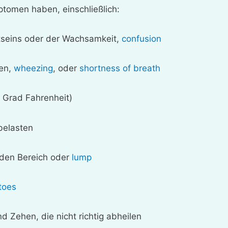
omen haben, einschließlich:
seins oder der Wachsamkeit,
confusion
men,
wheezing
, oder
shortness of breath
1 Grad Fahrenheit)
 belasten
nden Bereich oder
lump
toes
 Zehen, die nicht richtig abheilen