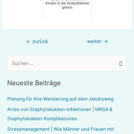
Kinder in die Notaufnahme
gehen
Beitragsnavigation
←
zurück
weiter
→
S
u
c
Neueste Beiträge
h
e
Planung für Ihre Wanderung auf dem Jakobsweg
n
Arten von Staphylokokken-Infektionen | MRSA &
n
Staphylokokken-Komplikationen
a
Stressmanagement | Wie Männer und Frauen mit
c