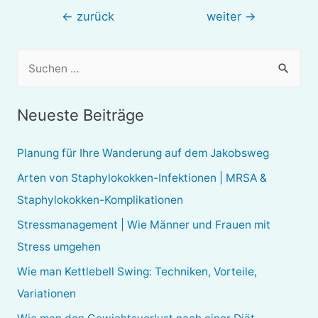
Beitragsnavigation
←
zurück
weiter
→
S
u
c
Neueste Beiträge
h
e
Planung für Ihre Wanderung auf dem Jakobsweg
n
Arten von Staphylokokken-Infektionen | MRSA &
n
Staphylokokken-Komplikationen
a
Stressmanagement | Wie Männer und Frauen mit
c
Stress umgehen
h
Wie man Kettlebell Swing: Techniken, Vorteile,
:
Variationen