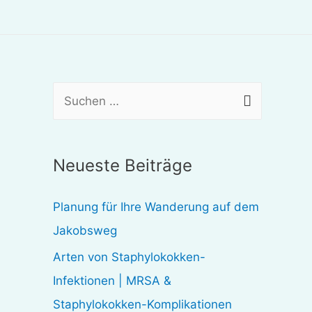
S
u
c
Neueste Beiträge
h
e
Planung für Ihre Wanderung auf dem
n
Jakobsweg
n
Arten von Staphylokokken-
a
Infektionen | MRSA &
c
Staphylokokken-Komplikationen
h