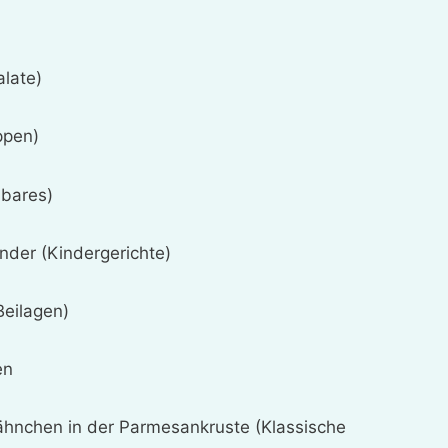
alate)
ppen)
lbares)
inder (Kindergerichte)
Beilagen)
en
hnchen in der Parmesankruste (Klassische