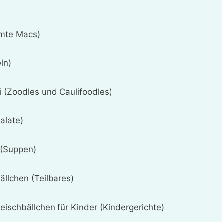
mte Macs)
ln)
 (Zoodles und Caulifoodles)
alate)
 (Suppen)
llchen (Teilbares)
eischbällchen für Kinder (Kindergerichte)