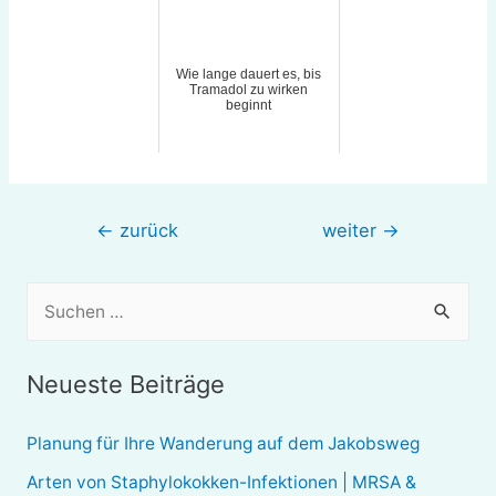
Wie lange dauert es, bis
Tramadol zu wirken
beginnt
Beitragsnavigation
←
zurück
weiter
→
S
u
c
Neueste Beiträge
h
e
Planung für Ihre Wanderung auf dem Jakobsweg
n
Arten von Staphylokokken-Infektionen | MRSA &