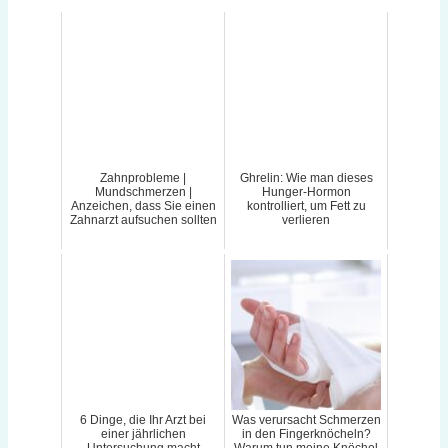
Zahnprobleme |
Ghrelin: Wie man dieses
Mundschmerzen |
Hunger-Hormon
Anzeichen, dass Sie einen
kontrolliert, um Fett zu
Zahnarzt aufsuchen sollten
verlieren
6 Dinge, die Ihr Arzt bei
Was verursacht Schmerzen
einer jährlichen
in den Fingerknöcheln?
Untersuchung macht
Warum tun meine Knöchel