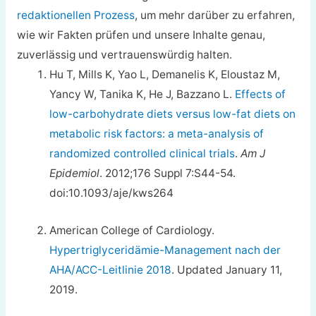
redaktionellen Prozess
, um mehr darüber zu erfahren,
wie wir Fakten prüfen und unsere Inhalte genau,
zuverlässig und vertrauenswürdig halten.
Hu T, Mills K, Yao L, Demanelis K, Eloustaz M,
Yancy W, Tanika K, He J, Bazzano L.
Effects of
low-carbohydrate diets versus low-fat diets on
metabolic risk factors: a meta-analysis of
randomized controlled clinical trials
.
Am J
Epidemiol
. 2012;176 Suppl 7:S44-54.
doi:10.1093/aje/kws264
American College of Cardiology.
Hypertriglyceridämie-Management nach der
AHA/ACC-Leitlinie 2018
. Updated January 11,
2019.