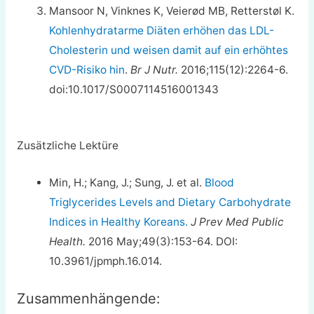
Mansoor N, Vinknes K, Veierød MB, Retterstøl K.
Kohlenhydratarme Diäten erhöhen das LDL-
Cholesterin und weisen damit auf ein erhöhtes
CVD-Risiko hin
.
Br J Nutr.
2016;115(12):2264-6.
doi:10.1017/S0007114516001343
Zusätzliche Lektüre
Min, H.; Kang, J.; Sung, J. et al.
Blood
Triglycerides Levels and Dietary Carbohydrate
Indices in Healthy Koreans.
J Prev Med Public
Health.
2016 May;49(3):153-64. DOI:
10.3961/jpmph.16.014.
Zusammenhängende: