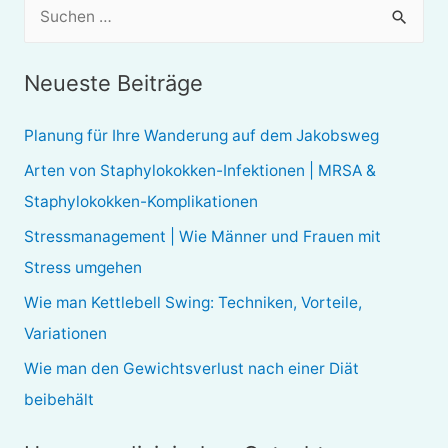
S
u
c
Neueste Beiträge
h
e
Planung für Ihre Wanderung auf dem Jakobsweg
n
Arten von Staphylokokken-Infektionen | MRSA &
n
Staphylokokken-Komplikationen
a
Stressmanagement | Wie Männer und Frauen mit
c
Stress umgehen
h
Wie man Kettlebell Swing: Techniken, Vorteile,
:
Variationen
Wie man den Gewichtsverlust nach einer Diät
beibehält