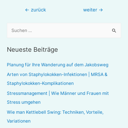
Beitragsnavigation
←
zurück
weiter
→
S
u
c
Neueste Beiträge
h
e
Planung für Ihre Wanderung auf dem Jakobsweg
n
Arten von Staphylokokken-Infektionen | MRSA &
n
Staphylokokken-Komplikationen
a
Stressmanagement | Wie Männer und Frauen mit
c
Stress umgehen
h
Wie man Kettlebell Swing: Techniken, Vorteile,
:
Variationen