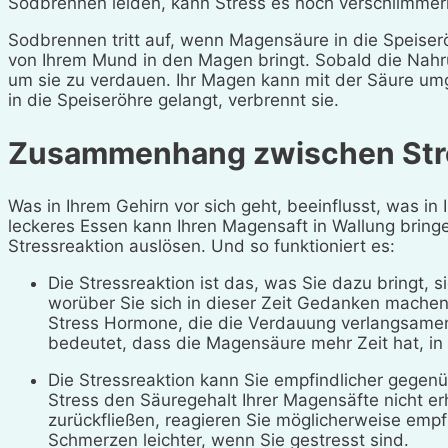
Sodbrennen leiden, kann Stress es noch verschlimmer
Sodbrennen tritt auf, wenn Magensäure in die Speiserö
von Ihrem Mund in den Magen bringt. Sobald die Nahrun
um sie zu verdauen. Ihr Magen kann mit der Säure umg
in die Speiseröhre gelangt, verbrennt sie.
Zusammenhang zwischen Str
Was in Ihrem Gehirn vor sich geht, beeinflusst, was in
leckeres Essen kann Ihren Magensaft in Wallung bringen
Stressreaktion auslösen. Und so funktioniert es:
Die Stressreaktion ist das, was Sie dazu bringt,
worüber Sie sich in dieser Zeit Gedanken machen s
Stress Hormone, die die Verdauung verlangsamen.
bedeutet, dass die Magensäure mehr Zeit hat, in 
Die Stressreaktion kann Sie empfindlicher gegen
Stress den Säuregehalt Ihrer Magensäfte nicht er
zurückfließen, reagieren Sie möglicherweise empfi
Schmerzen leichter, wenn Sie gestresst sind.