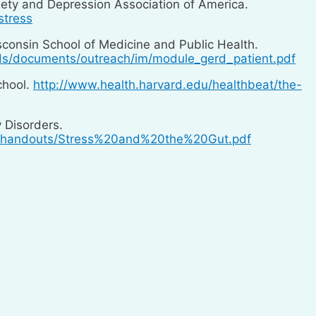
iety and Depression Association of America.
stress
isconsin School of Medicine and Public Health.
ds/documents/outreach/im/module_gerd_patient.pdf
chool.
http://www.health.harvard.edu/healthbeat/the-
 Disorders.
-gi-handouts/Stress%20and%20the%20Gut.pdf