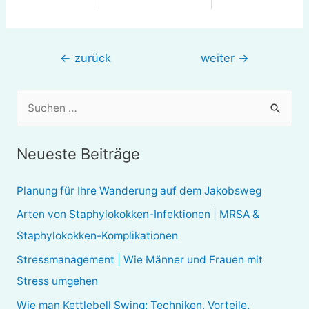
Beitragsnavigation
←
zurück
weiter
→
S
u
c
Neueste Beiträge
h
e
Planung für Ihre Wanderung auf dem Jakobsweg
n
Arten von Staphylokokken-Infektionen | MRSA &
n
Staphylokokken-Komplikationen
a
Stressmanagement | Wie Männer und Frauen mit
c
Stress umgehen
h
Wie man Kettlebell Swing: Techniken, Vorteile,