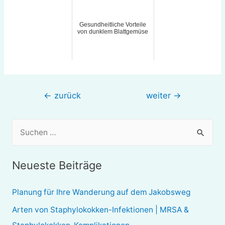
Gesundheitliche Vorteile
von dunklem Blattgemüse
Beitragsnavigation
←
zurück
weiter
→
S
u
c
Neueste Beiträge
h
e
Planung für Ihre Wanderung auf dem Jakobsweg
n
Arten von Staphylokokken-Infektionen | MRSA &
n