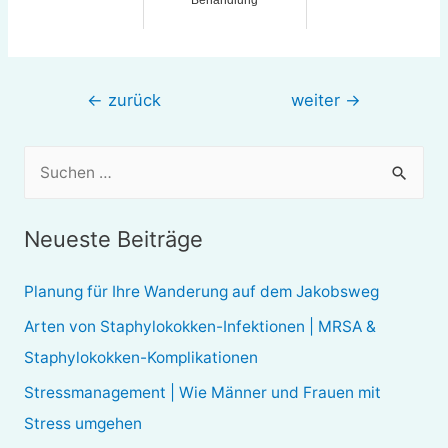
Behandlung
Beitragsnavigation
←
zurück
weiter
→
S
u
c
Neueste Beiträge
h
e
Planung für Ihre Wanderung auf dem Jakobsweg
n
Arten von Staphylokokken-Infektionen | MRSA &
n
Staphylokokken-Komplikationen
a
Stressmanagement | Wie Männer und Frauen mit
c
Stress umgehen
h