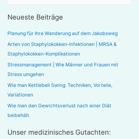
u
c
Neueste Beiträge
h
e
Planung für Ihre Wanderung auf dem Jakobsweg
n
Arten von Staphylokokken-Infektionen | MRSA &
n
Staphylokokken-Komplikationen
a
Stressmanagement | Wie Männer und Frauen mit
c
Stress umgehen
h
Wie man Kettlebell Swing: Techniken, Vorteile,
:
Variationen
Wie man den Gewichtsverlust nach einer Diät
beibehält
Unser medizinisches Gutachten: