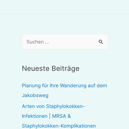
S
u
c
Neueste Beiträge
h
e
Planung für Ihre Wanderung auf dem
n
Jakobsweg
n
Arten von Staphylokokken-
a
Infektionen | MRSA &
c
Staphylokokken-Komplikationen
h