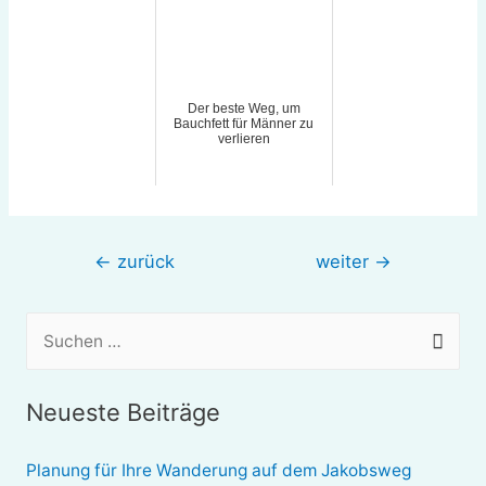
Der beste Weg, um
Bauchfett für Männer zu
verlieren
Beitragsnavigation
←
zurück
weiter
→
S
u
c
Neueste Beiträge
h
e
Planung für Ihre Wanderung auf dem Jakobsweg