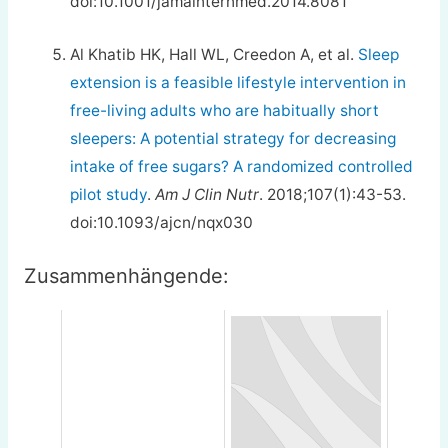
doi:10.1001/jamainternmed.2014.8081
Al Khatib HK, Hall WL, Creedon A, et al.
Sleep
extension is a feasible lifestyle intervention in
free-living adults who are habitually short
sleepers: A potential strategy for decreasing
intake of free sugars? A randomized controlled
pilot study
.
Am J Clin Nutr
. 2018;107(1):43-53.
doi:10.1093/ajcn/nqx030
Zusammenhängende: