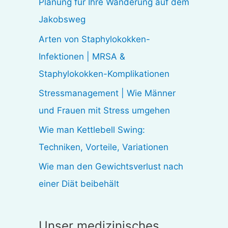
Planung für Ihre Wanderung auf dem
n
Jakobsweg
n
Arten von Staphylokokken-
a
Infektionen | MRSA &
c
Staphylokokken-Komplikationen
h
:
Stressmanagement | Wie Männer
und Frauen mit Stress umgehen
Wie man Kettlebell Swing:
Techniken, Vorteile, Variationen
Wie man den Gewichtsverlust nach
einer Diät beibehält
Unser medizinisches