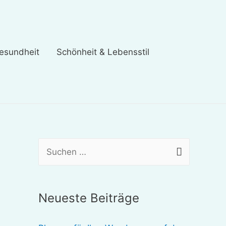
esundheit
Schönheit & Lebensstil
S
u
c
Neueste Beiträge
h
e