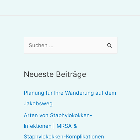
S
u
c
Neueste Beiträge
h
e
Planung für Ihre Wanderung auf dem
n
Jakobsweg
n
Arten von Staphylokokken-
a
Infektionen | MRSA &
c
Staphylokokken-Komplikationen
h