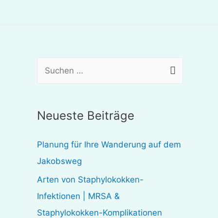
S
u
c
Neueste Beiträge
h
e
Planung für Ihre Wanderung auf dem
n
Jakobsweg
n
Arten von Staphylokokken-
a
Infektionen | MRSA &
c
Staphylokokken-Komplikationen
h