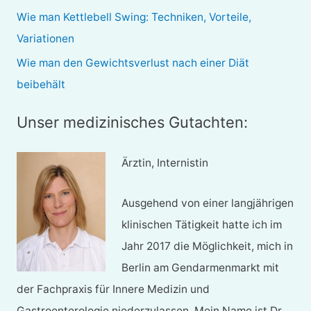
h
Wie man Kettlebell Swing: Techniken, Vorteile,
:
Variationen
Wie man den Gewichtsverlust nach einer Diät
beibehält
Unser medizinisches Gutachten:
Ärztin, Internistin
Ausgehend von einer langjährigen
klinischen Tätigkeit hatte ich im
Jahr 2017 die Möglichkeit, mich in
Berlin am Gendarmenmarkt mit
der Fachpraxis für Innere Medizin und
Gastroenterologie niederzulassen. Mein Name ist Dr.