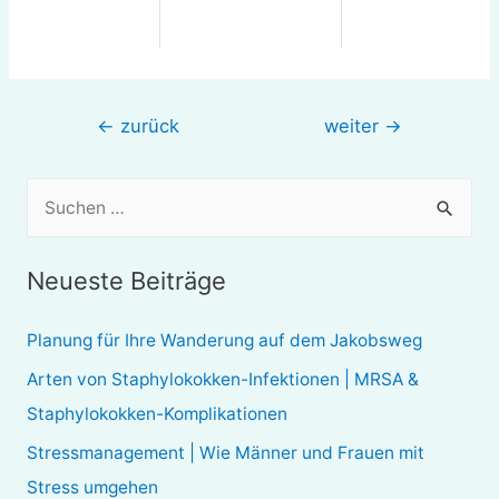
Beitragsnavigation
←
zurück
weiter
→
S
u
c
Neueste Beiträge
h
e
Planung für Ihre Wanderung auf dem Jakobsweg
n
Arten von Staphylokokken-Infektionen | MRSA &
n
Staphylokokken-Komplikationen
a
Stressmanagement | Wie Männer und Frauen mit
c
Stress umgehen