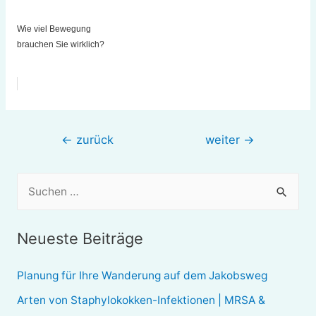
Wie viel Bewegung
brauchen Sie wirklich?
Beitragsnavigation
←
zurück
weiter
→
S
u
c
Neueste Beiträge
h
e
Planung für Ihre Wanderung auf dem Jakobsweg
n
Arten von Staphylokokken-Infektionen | MRSA &
n