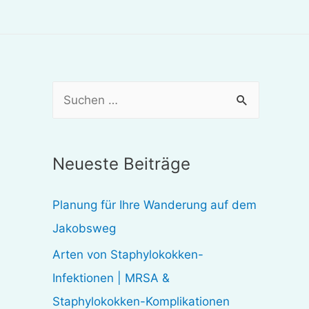
S
u
c
Neueste Beiträge
h
e
Planung für Ihre Wanderung auf dem
n
Jakobsweg
n
Arten von Staphylokokken-
a
Infektionen | MRSA &
c
Staphylokokken-Komplikationen
h