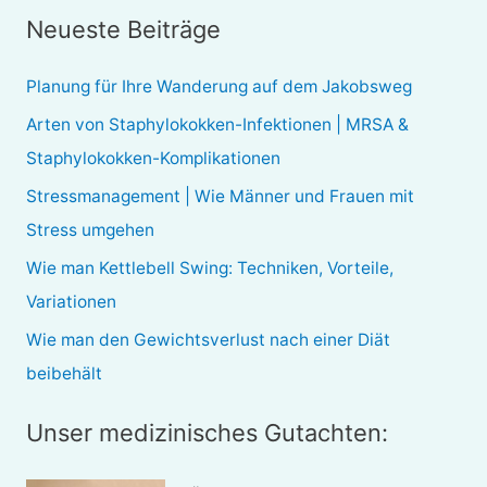
c
Neueste Beiträge
h
e
Planung für Ihre Wanderung auf dem Jakobsweg
n
Arten von Staphylokokken-Infektionen | MRSA &
n
Staphylokokken-Komplikationen
a
Stressmanagement | Wie Männer und Frauen mit
c
Stress umgehen
h
Wie man Kettlebell Swing: Techniken, Vorteile,
:
Variationen
Wie man den Gewichtsverlust nach einer Diät
beibehält
Unser medizinisches Gutachten: