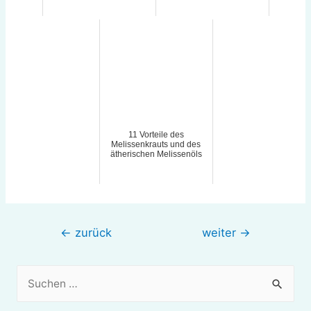
11 Vorteile des
Melissenkrauts und des
ätherischen Melissenöls
Beitragsnavigation
←
zurück
weiter
→
S
u