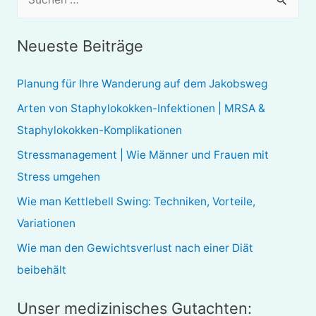
u
c
Neueste Beiträge
h
e
Planung für Ihre Wanderung auf dem Jakobsweg
n
Arten von Staphylokokken-Infektionen | MRSA &
n
Staphylokokken-Komplikationen
a
Stressmanagement | Wie Männer und Frauen mit
c
Stress umgehen
h
Wie man Kettlebell Swing: Techniken, Vorteile,
:
Variationen
Wie man den Gewichtsverlust nach einer Diät
beibehält
Unser medizinisches Gutachten: