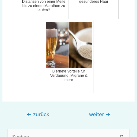
Distanzen von einer Meile
gesünderes Haar
bis zu einem Marathon zu
laufen?
Bierhefe Vorteile für
Verdauung, Migräne &
mehr
Beitragsnavigation
←
zurück
weiter
→
S