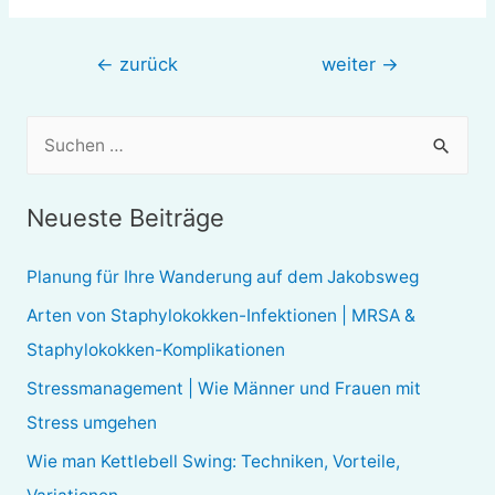
Beitragsnavigation
←
zurück
weiter
→
S
u
c
Neueste Beiträge
h
e
Planung für Ihre Wanderung auf dem Jakobsweg
n
Arten von Staphylokokken-Infektionen | MRSA &
n
Staphylokokken-Komplikationen
a
Stressmanagement | Wie Männer und Frauen mit
c
Stress umgehen
h
Wie man Kettlebell Swing: Techniken, Vorteile,
: