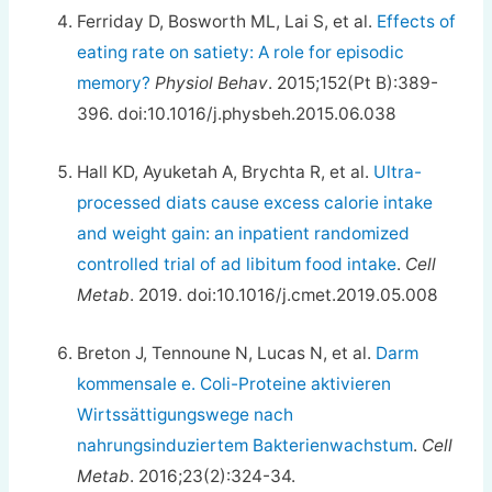
Ferriday D, Bosworth ML, Lai S, et al.
Effects of
eating rate on satiety: A role for episodic
memory?
Physiol Behav
. 2015;152(Pt B):389-
396. doi:10.1016/j.physbeh.2015.06.038
Hall KD, Ayuketah A, Brychta R, et al.
Ultra-
processed diats cause excess calorie intake
and weight gain: an inpatient randomized
controlled trial of ad libitum food intake
.
Cell
Metab
. 2019. doi:10.1016/j.cmet.2019.05.008
Breton J, Tennoune N, Lucas N, et al.
Darm
kommensale e. Coli-Proteine aktivieren
Wirtssättigungswege nach
nahrungsinduziertem Bakterienwachstum
.
Cell
Metab
. 2016;23(2):324-34.