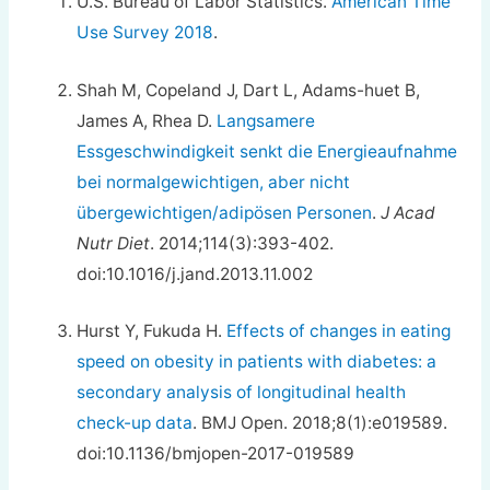
U.S. Bureau of Labor Statistics.
American Time
Use Survey 2018
.
Shah M, Copeland J, Dart L, Adams-huet B,
James A, Rhea D.
Langsamere
Essgeschwindigkeit senkt die Energieaufnahme
bei normalgewichtigen, aber nicht
übergewichtigen/adipösen Personen
.
J Acad
Nutr Diet
. 2014;114(3):393-402.
doi:10.1016/j.jand.2013.11.002
Hurst Y, Fukuda H.
Effects of changes in eating
speed on obesity in patients with diabetes: a
secondary analysis of longitudinal health
check-up data
. BMJ Open. 2018;8(1):e019589.
doi:10.1136/bmjopen-2017-019589