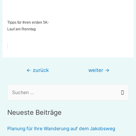
Tipps für Ihren ersten 5K-
Lauf am Renntag
Beitragsnavigation
←
zurück
weiter
→
S
u
c
Neueste Beiträge
h
e
Planung für Ihre Wanderung auf dem Jakobsweg
n