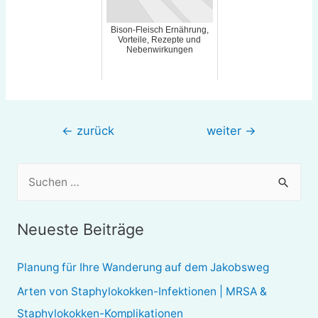
Bison-Fleisch Ernährung,
Vorteile, Rezepte und
Nebenwirkungen
Beitragsnavigation
←
zurück
weiter
→
S
u
c
Neueste Beiträge
h
e
Planung für Ihre Wanderung auf dem Jakobsweg
n
Arten von Staphylokokken-Infektionen | MRSA &
n
Staphylokokken-Komplikationen