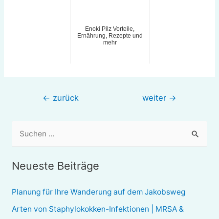
Enoki Pilz Vorteile,
Ernährung, Rezepte und
mehr
Beitragsnavigation
←
zurück
weiter
→
S
u
c
Neueste Beiträge
h
e
Planung für Ihre Wanderung auf dem Jakobsweg
n
Arten von Staphylokokken-Infektionen | MRSA &
n