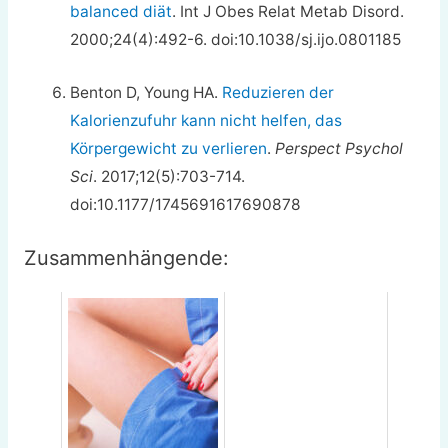
balanced diät
. Int J Obes Relat Metab Disord.
2000;24(4):492-6. doi:10.1038/sj.ijo.0801185
Benton D, Young HA.
Reduzieren der
Kalorienzufuhr kann nicht helfen, das
Körpergewicht zu verlieren
.
Perspect Psychol
Sci
. 2017;12(5):703-714.
doi:10.1177/1745691617690878
Zusammenhängende: