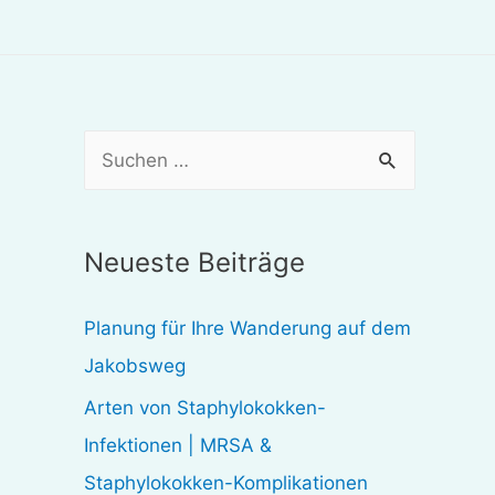
S
u
c
Neueste Beiträge
h
e
Planung für Ihre Wanderung auf dem
n
Jakobsweg
n
Arten von Staphylokokken-
a
Infektionen | MRSA &
c
Staphylokokken-Komplikationen
h