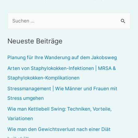
S
u
c
Neueste Beiträge
h
e
Planung für Ihre Wanderung auf dem Jakobsweg
n
Arten von Staphylokokken-Infektionen | MRSA &
n
Staphylokokken-Komplikationen
a
Stressmanagement | Wie Männer und Frauen mit
c
Stress umgehen
h
Wie man Kettlebell Swing: Techniken, Vorteile,
:
Variationen
Wie man den Gewichtsverlust nach einer Diät