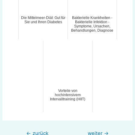
Die Mittelmeer-Diät: Gut für
Bakterielle Krankheiten -
Sie und Ihren Diabetes
Bakterielle Infektion -
Symptome, Ursachen,
Behandlungen, Diagnose
Vorteile von
hochintensivem
Intervalltraining (HIIT)
Beitragsnavigation
←
zurück
weiter
→