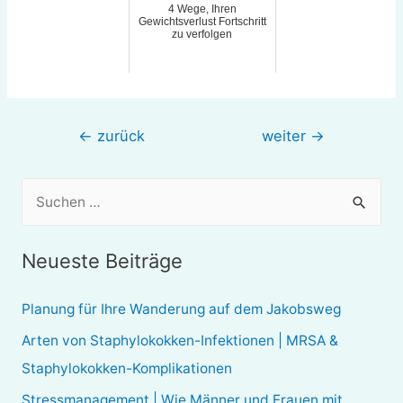
4 Wege, Ihren
Gewichtsverlust Fortschritt
zu verfolgen
Beitragsnavigation
←
zurück
weiter
→
S
u
c
Neueste Beiträge
h
e
Planung für Ihre Wanderung auf dem Jakobsweg
n
Arten von Staphylokokken-Infektionen | MRSA &
n
Staphylokokken-Komplikationen
a
Stressmanagement | Wie Männer und Frauen mit