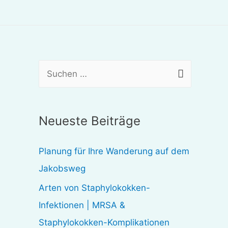
S
u
c
Neueste Beiträge
h
e
Planung für Ihre Wanderung auf dem
n
Jakobsweg
n
Arten von Staphylokokken-
a
Infektionen | MRSA &
c
Staphylokokken-Komplikationen
h