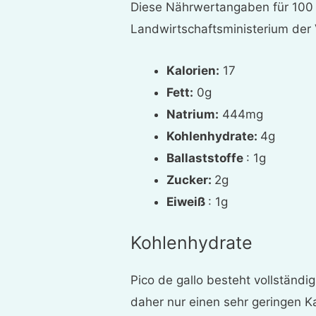
Diese Nährwertangaben für 100
Landwirtschaftsministerium der 
Kalorien:
17
Fett:
0g
Natrium:
444mg
Kohlenhydrate:
4g
Ballaststoffe
: 1g
Zucker:
2g
Eiweiß
: 1g
Kohlenhydrate
Pico de gallo besteht vollständ
daher nur einen sehr geringen Ka