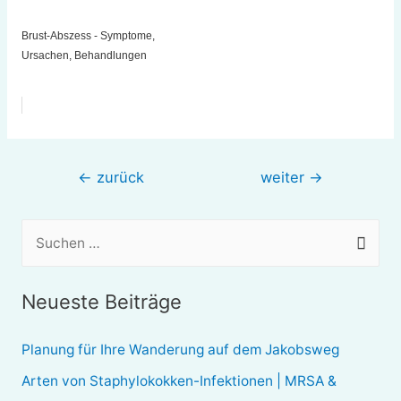
Brust-Abszess - Symptome,
Ursachen, Behandlungen
Beitragsnavigation
←
zurück
weiter
→
S
u
c
Neueste Beiträge
h
e
Planung für Ihre Wanderung auf dem Jakobsweg
n
Arten von Staphylokokken-Infektionen | MRSA &
n